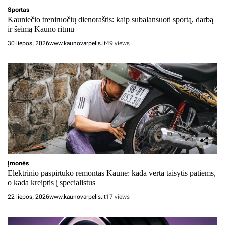
Sportas
Kauniečio treniruočių dienoraštis: kaip subalansuoti sportą, darbą
ir šeimą Kauno ritmu
30 liepos, 2026
www.kaunovarpelis.lt
49 views
Įmonės
Elektrinio paspirtuko remontas Kaune: kada verta taisytis patiems,
o kada kreiptis į specialistus
22 liepos, 2026
www.kaunovarpelis.lt
17 views