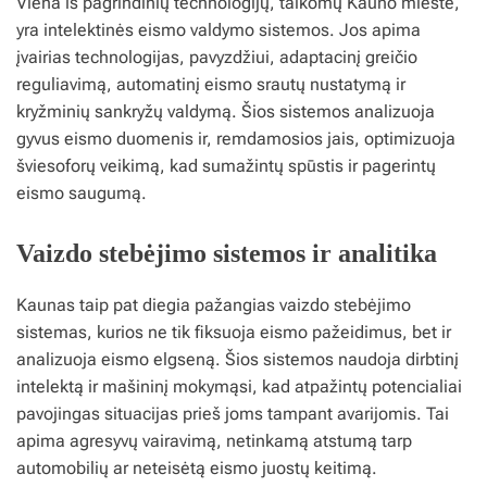
Viena iš pagrindinių technologijų, taikomų Kauno mieste,
yra intelektinės eismo valdymo sistemos. Jos apima
įvairias technologijas, pavyzdžiui, adaptacinį greičio
reguliavimą, automatinį eismo srautų nustatymą ir
kryžminių sankryžų valdymą. Šios sistemos analizuoja
gyvus eismo duomenis ir, remdamosios jais, optimizuoja
šviesoforų veikimą, kad sumažintų spūstis ir pagerintų
eismo saugumą.
Vaizdo stebėjimo sistemos ir analitika
Kaunas taip pat diegia pažangias vaizdo stebėjimo
sistemas, kurios ne tik fiksuoja eismo pažeidimus, bet ir
analizuoja eismo elgseną. Šios sistemos naudoja dirbtinį
intelektą ir mašininį mokymąsi, kad atpažintų potencialiai
pavojingas situacijas prieš joms tampant avarijomis. Tai
apima agresyvų vairavimą, netinkamą atstumą tarp
automobilių ar neteisėtą eismo juostų keitimą.