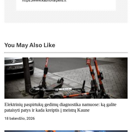
https://www.kaunovarpelis.lt
c
i
j
a
You May Also Like
t
a
r
p
į
Elektrinių paspirtukų gedimų diagnostika namuose: ką galite
r
pataisyti patys ir kada kreiptis į meistrą Kaune
a
18 balandžio, 2026
š