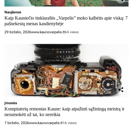
Naujienos
Kaip Kauniečio tinklaraštis „Varpelis” moko kalbėtis apie viską: 7
pašnekesių menas kasdienybėje
29 birželio, 2026
www.kaunovarpelis.lt
64 views
Įmonės
Kompiuterių remontas Kaune: kaip atpažinti sąžiningą meistrą ir
nesumokėti už tai, ko nereikia
7 birželio, 2026
www.kaunovarpelis.lt
16 views