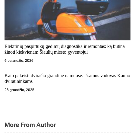
ų
Elektrinių paspirtukų gedimų diagnostika ir remontas: ką būtina
žinoti kiekvienam Šiaulių miesto gyventojui
6 balandžio, 2026
Kaip pakeisti dviračio grandinę namuose: išsamus vadovas Kauno
dviratininkams
28 gruodžio, 2025
More From Author