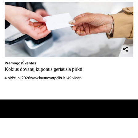
Pramogos
Šventės
Kokius dovanų kuponus geriausia pirkti
4 birželio, 2026
www.kaunovarpelis.lt
149 views