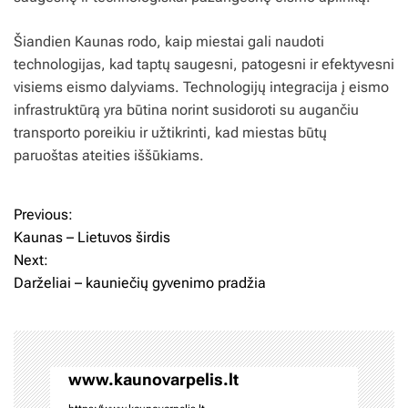
Šiandien Kaunas rodo, kaip miestai gali naudoti
technologijas, kad taptų saugesni, patogesni ir efektyvesni
visiems eismo dalyviams. Technologijų integracija į eismo
infrastruktūrą yra būtina norint susidoroti su augančiu
transporto poreikiu ir užtikrinti, kad miestas būtų
paruoštas ateities iššūkiams.
Previous:
N
Kaunas – Lietuvos širdis
a
Next:
Darželiai – kauniečių gyvenimo pradžia
v
i
g
www.kaunovarpelis.lt
a