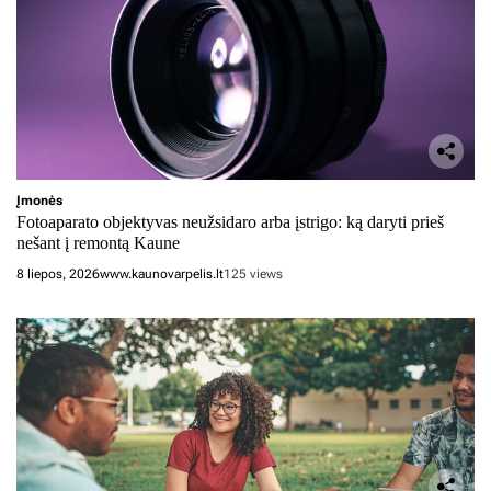
Įmonės
Fotoaparato objektyvas neužsidaro arba įstrigo: ką daryti prieš
nešant į remontą Kaune
8 liepos, 2026
www.kaunovarpelis.lt
125 views