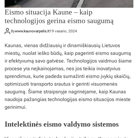
Eismo situacija Kaune – kaip
technologijos gerina eismo saugumą
By
www.kaunovarpelis.lt
19 vasario, 2024
Kaunas, vienas didžiausių ir dinamiškiausių Lietuvos
miestų, nuolat ieško būdų, kaip pagerinti eismo saugumą
ir efektyvumą savo gatvėse. Technologijos vaidmuo šiame
procese yra neįkainojamas, nes jos teikia inovatyvius
sprendimus, kurie padeda sumažinti eismo įvykių skaičių,
optimizuoti transporto srautus ir gerinti visuomenės
saugumą. Šiame straipsnyje nagrinėjame, kaip Kaunas
naudoja pažangias technologijas eismo situacijos mieste
gerinimui.
Intelektinės eismo valdymo sistemos