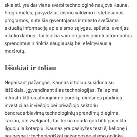
skleisti, yra dar viena svarbi technologinė naujovė Kaune.
Programėlės, pavyzdžiui, eismo valdymo ir stebėsenos
programos, suteikia gyventojams ir miesto svečiams
aktualią informaciją apie eismo sąlygas, spūstis, avarijas
ir kelio darbus. Tai leidžia vairuotojams priimti informuotus
sprendimus ir rinktis saugiausią bei efektyviausią
maršrutą.
Iššūkiai ir toliau
Nepaisant pažangos, Kaunas ir toliau susiduria su
iššūkiais, įgyvendinant šias technologijas. Tai apima
infrastruktūros atnaujinimo poreikį, didesnes pradines
investicijas ir viešojo bei privačiojo sektorių
bendradarbiavimą technologinių sprendimų diegime.
Tačiau, atsižvelgiant į tai, kokia nauda gali būti pasiekta
ilguoju laikotarpiu, Kaunas yra pasiryžęs tęsti šį kelionę į
saugesnę ir technologiškai pažangesnę eismo aplinką.