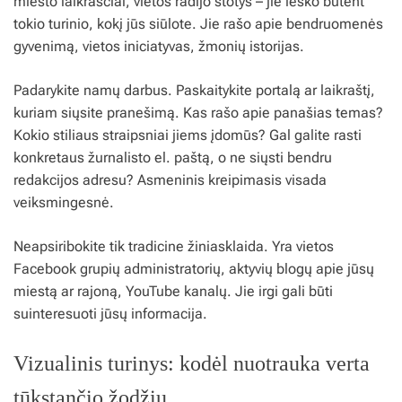
miesto laikraščiai, vietos radijo stotys – jie ieško būtent
tokio turinio, kokį jūs siūlote. Jie rašo apie bendruomenės
gyvenimą, vietos iniciatyvas, žmonių istorijas.
Padarykite namų darbus. Paskaitykite portalą ar laikraštį,
kuriam siųsite pranešimą. Kas rašo apie panašias temas?
Kokio stiliaus straipsniai jiems įdomūs? Gal galite rasti
konkretaus žurnalisto el. paštą, o ne siųsti bendru
redakcijos adresu? Asmeninis kreipimasis visada
veiksmingesnė.
Neapsiribokite tik tradicine žiniasklaida. Yra vietos
Facebook grupių administratorių, aktyvių blogų apie jūsų
miestą ar rajoną, YouTube kanalų. Jie irgi gali būti
suinteresuoti jūsų informacija.
Vizualinis turinys: kodėl nuotrauka verta
tūkstančio žodžių