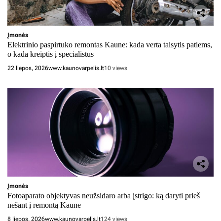
Įmonės
Elektrinio paspirtuko remontas Kaune: kada verta taisytis patiems,
o kada kreiptis į specialistus
22 liepos, 2026
www.kaunovarpelis.lt
10 views
Įmonės
Fotoaparato objektyvas neužsidaro arba įstrigo: ką daryti prieš
nešant į remontą Kaune
8 liepos, 2026
www.kaunovarpelis.lt
124 views