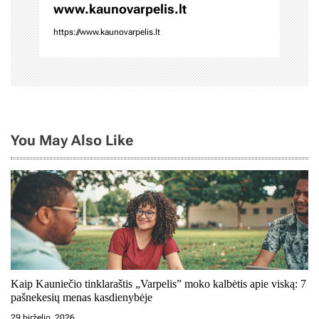
c
www.kaunovarpelis.lt
https://www.kaunovarpelis.lt
i
j
a
t
You May Also Like
a
r
p
į
r
a
Kaip Kauniečio tinklaraštis „Varpelis” moko kalbėtis apie viską: 7
pašnekesių menas kasdienybėje
š
29 birželio, 2026