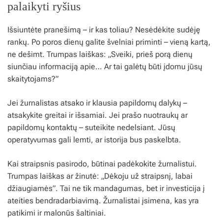
palaikyti ryšius
Išsiuntėte pranešimą – ir kas toliau? Nesėdėkite sudėję
rankų. Po poros dienų galite švelniai priminti – vieną kartą,
ne dešimt. Trumpas laiškas: „Sveiki, prieš porą dienų
siunčiau informaciją apie… Ar tai galėtų būti įdomu jūsų
skaitytojams?”
Jei žurnalistas atsako ir klausia papildomų dalykų –
atsakykite greitai ir išsamiai. Jei prašo nuotraukų ar
papildomų kontaktų – suteikite nedelsiant. Jūsų
operatyvumas gali lemti, ar istorija bus paskelbta.
Kai straipsnis pasirodo, būtinai padėkokite žurnalistui.
Trumpas laiškas ar žinutė: „Dėkoju už straipsnį, labai
džiaugiamės”. Tai ne tik mandagumas, bet ir investicija į
ateities bendradarbiavimą. Žurnalistai įsimena, kas yra
patikimi ir malonūs šaltiniai.