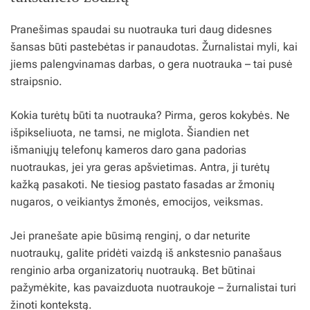
Pranešimas spaudai su nuotrauka turi daug didesnes
šansas būti pastebėtas ir panaudotas. Žurnalistai myli, kai
jiems palengvinamas darbas, o gera nuotrauka – tai pusė
straipsnio.
Kokia turėtų būti ta nuotrauka? Pirma, geros kokybės. Ne
išpikseliuota, ne tamsi, ne miglota. Šiandien net
išmaniųjų telefonų kameros daro gana padorias
nuotraukas, jei yra geras apšvietimas. Antra, ji turėtų
kažką pasakoti. Ne tiesiog pastato fasadas ar žmonių
nugaros, o veikiantys žmonės, emocijos, veiksmas.
Jei pranešate apie būsimą renginį, o dar neturite
nuotraukų, galite pridėti vaizdą iš ankstesnio panašaus
renginio arba organizatorių nuotrauką. Bet būtinai
pažymėkite, kas pavaizduota nuotraukoje – žurnalistai turi
žinoti kontekstą.