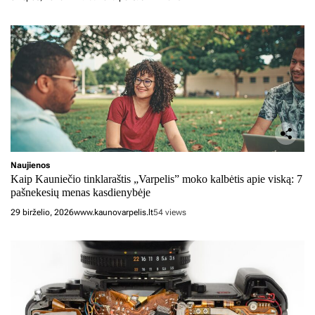
Naujienos
Kaip Kauniečio tinklaraštis „Varpelis” moko kalbėtis apie viską: 7
pašnekesių menas kasdienybėje
29 birželio, 2026
www.kaunovarpelis.lt
54 views