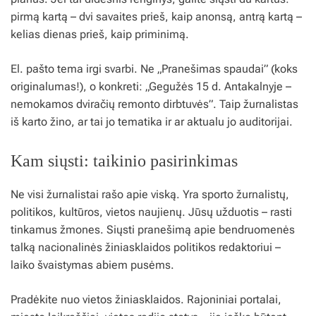
pirmą kartą – dvi savaites prieš, kaip anonsą, antrą kartą –
kelias dienas prieš, kaip priminimą.
El. pašto tema irgi svarbi. Ne „Pranešimas spaudai” (koks
originalumas!), o konkreti: „Gegužės 15 d. Antakalnyje –
nemokamos dviračių remonto dirbtuvės”. Taip žurnalistas
iš karto žino, ar tai jo tematika ir ar aktualu jo auditorijai.
Kam siųsti: taikinio pasirinkimas
Ne visi žurnalistai rašo apie viską. Yra sporto žurnalistų,
politikos, kultūros, vietos naujienų. Jūsų užduotis – rasti
tinkamus žmones. Siųsti pranešimą apie bendruomenės
talką nacionalinės žiniasklaidos politikos redaktoriui –
laiko švaistymas abiem pusėms.
Pradėkite nuo vietos žiniasklaidos. Rajoniniai portalai,