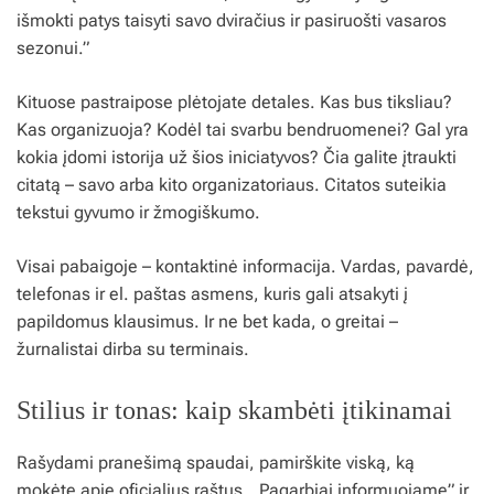
išmokti patys taisyti savo dviračius ir pasiruošti vasaros
sezonui.”
Kituose pastraipose plėtojate detales. Kas bus tiksliau?
Kas organizuoja? Kodėl tai svarbu bendruomenei? Gal yra
kokia įdomi istorija už šios iniciatyvos? Čia galite įtraukti
citatą – savo arba kito organizatoriaus. Citatos suteikia
tekstui gyvumo ir žmogiškumo.
Visai pabaigoje – kontaktinė informacija. Vardas, pavardė,
telefonas ir el. paštas asmens, kuris gali atsakyti į
papildomus klausimus. Ir ne bet kada, o greitai –
žurnalistai dirba su terminais.
Stilius ir tonas: kaip skambėti įtikinamai
Rašydami pranešimą spaudai, pamirškite viską, ką
mokėte apie oficialius raštus. „Pagarbiai informuojame” ir