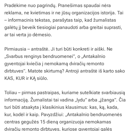
Pradėkime nuo pagrindų. Pranešimas spaudai nėra
reklama, ne kvietimas ir ne jūsų organizacijos istorija. Tai
– informacinis tekstas, parašytas taip, kad žurnalistas
galėtų jį beveik tiesiogiai panaudoti arba greitai suprasti,
ar tai verta jo dėmesio.
Pirmiausia – antraštė. Ji turi būti konkreti ir aiški. Ne
„Svarbus renginys bendruomenei”, o „Antakalnio
gyventojai kviečia į nemokamą dviračių remonto
dirbtuves”. Matote skirtumą? Antroji antraštė iš karto sako
KAS, KUR ir KĄ siūlo.
Toliau – pirmas pastraipas, kuriame sutelkiate svarbiausią
informaciją. Žurnalistai tai vadina „lydu” arba „įžanga”. Čia
turi būti atsakyta į klasikinius klausimus: kas, ką, kada,
kur, kodėl ir kaip. Pavyzdžiui: „Antakalnio bendruomenės
centras gegužės 15 dieną organizuoja nemokamas
dviračių remonto dirbtuves, kuriose gyventojai galės