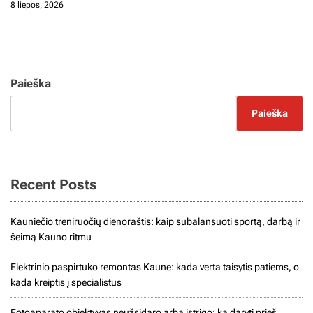
8 liepos, 2026
Paieška
Paieška
Recent Posts
Kauniečio treniruočių dienoraštis: kaip subalansuoti sportą, darbą ir
šeimą Kauno ritmu
Elektrinio paspirtuko remontas Kaune: kada verta taisytis patiems, o
kada kreiptis į specialistus
Fotoaparato objektyvas neužsidaro arba įstrigo: ką daryti prieš