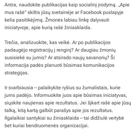
Antra, naudokite publikacijas kaip socialinį įrodymą. „Apie
mus rašė” skiltis jūsų svetainėje ar Facebook puslapyje
kelia pasitikėjimą. Žmonės labiau linkę dalyvauti
iniciatyvoje, apie kurią rašė žiniasklaida.
Trečia, analizuokite, kas veikė. Ar po publikacijos
padaugėjo registracijų į renginį? Ar daugiau žmonių
susisiekė su jumis? Ar atsirado naujų savanorių? Ši
informacija padės planuoti būsimas komunikacijos
strategijas.
Ir svarbiausia – palaikykite ryšius su žurnalistais, kurie
jums padėjo. Informuokite juos apie būsimas iniciatyvas,
siųskite naujienas apie rezultatus. Jei šįkart rašė apie jūsų
talką, kitą kartą galbūt parašys apie jos rezultatus.
Ilgalaikiai santykiai su žiniasklaida – tai didžiulė vertybė
bet kuriai bendruomenės organizacijai.