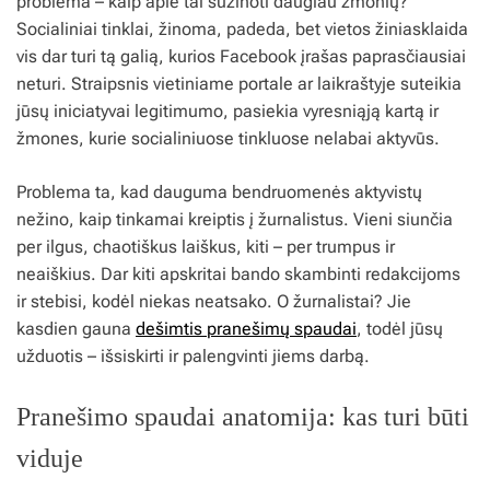
problema – kaip apie tai sužinoti daugiau žmonių?
Socialiniai tinklai, žinoma, padeda, bet vietos žiniasklaida
vis dar turi tą galią, kurios Facebook įrašas paprasčiausiai
neturi. Straipsnis vietiniame portale ar laikraštyje suteikia
jūsų iniciatyvai legitimumo, pasiekia vyresniąją kartą ir
žmones, kurie socialiniuose tinkluose nelabai aktyvūs.
Problema ta, kad dauguma bendruomenės aktyvistų
nežino, kaip tinkamai kreiptis į žurnalistus. Vieni siunčia
per ilgus, chaotiškus laiškus, kiti – per trumpus ir
neaiškius. Dar kiti apskritai bando skambinti redakcijoms
ir stebisi, kodėl niekas neatsako. O žurnalistai? Jie
kasdien gauna
dešimtis pranešimų spaudai
, todėl jūsų
užduotis – išsiskirti ir palengvinti jiems darbą.
Pranešimo spaudai anatomija: kas turi būti
viduje