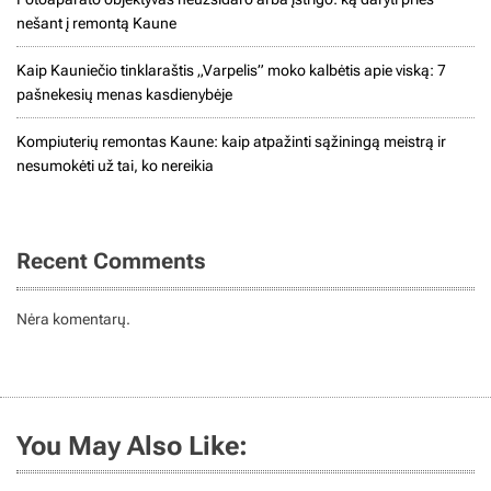
nešant į remontą Kaune
Kaip Kauniečio tinklaraštis „Varpelis” moko kalbėtis apie viską: 7
pašnekesių menas kasdienybėje
Kompiuterių remontas Kaune: kaip atpažinti sąžiningą meistrą ir
nesumokėti už tai, ko nereikia
Recent Comments
Nėra komentarų.
You May Also Like: