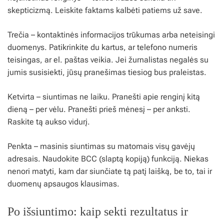
skepticizmą. Leiskite faktams kalbėti patiems už save.
Trečia – kontaktinės informacijos trūkumas arba neteisingi
duomenys. Patikrinkite du kartus, ar telefono numeris
teisingas, ar el. paštas veikia. Jei žurnalistas negalės su
jumis susisiekti, jūsų pranešimas tiesiog bus praleistas.
Ketvirta – siuntimas ne laiku. Pranešti apie renginį kitą
dieną – per vėlu. Pranešti prieš mėnesį – per anksti.
Raskite tą aukso vidurį.
Penkta – masinis siuntimas su matomais visų gavėjų
adresais. Naudokite BCC (slaptą kopiją) funkciją. Niekas
nenori matyti, kam dar siunčiate tą patį laišką, be to, tai ir
duomenų apsaugos klausimas.
Po išsiuntimo: kaip sekti rezultatus ir