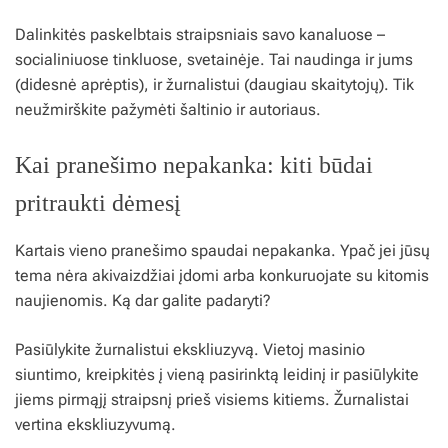
Dalinkitės paskelbtais straipsniais savo kanaluose –
socialiniuose tinkluose, svetainėje. Tai naudinga ir jums
(didesnė aprėptis), ir žurnalistui (daugiau skaitytojų). Tik
neužmirškite pažymėti šaltinio ir autoriaus.
Kai pranešimo nepakanka: kiti būdai
pritraukti dėmesį
Kartais vieno pranešimo spaudai nepakanka. Ypač jei jūsų
tema nėra akivaizdžiai įdomi arba konkuruojate su kitomis
naujienomis. Ką dar galite padaryti?
Pasiūlykite žurnalistui ekskliuzyvą. Vietoj masinio
siuntimo, kreipkitės į vieną pasirinktą leidinį ir pasiūlykite
jiems pirmąjį straipsnį prieš visiems kitiems. Žurnalistai
vertina ekskliuzyvumą.