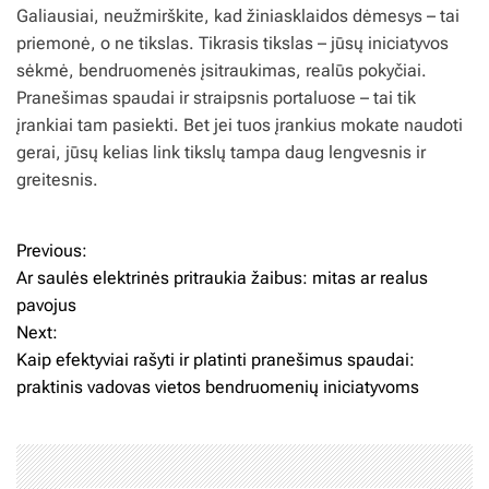
Galiausiai, neužmirškite, kad žiniasklaidos dėmesys – tai
priemonė, o ne tikslas. Tikrasis tikslas – jūsų iniciatyvos
sėkmė, bendruomenės įsitraukimas, realūs pokyčiai.
Pranešimas spaudai ir straipsnis portaluose – tai tik
įrankiai tam pasiekti. Bet jei tuos įrankius mokate naudoti
gerai, jūsų kelias link tikslų tampa daug lengvesnis ir
greitesnis.
Previous:
N
Ar saulės elektrinės pritraukia žaibus: mitas ar realus
a
pavojus
Next:
v
Kaip efektyviai rašyti ir platinti pranešimus spaudai:
i
praktinis vadovas vietos bendruomenių iniciatyvoms
g
a