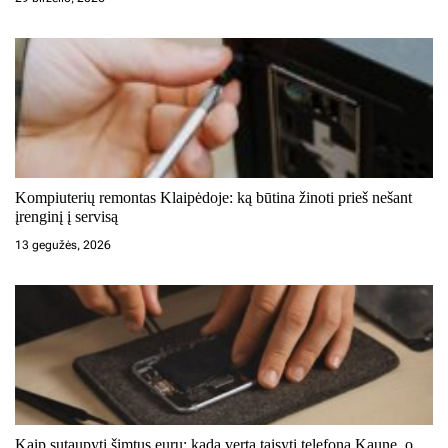
ų
Kompiuterių remontas Klaipėdoje: ką būtina žinoti prieš nešant
įrenginį į servisą
13 gegužės, 2026
Kaip sutaupyti šimtus eurų: kada verta taisyti telefoną Kaune, o