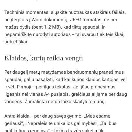
Techninis momentas: siųskite nuotraukas atskirais failais,
ne įterptais į Word dokumentą. JPEG formatas, ne per
mažas dydis (bent 1-2 MB), kad tiktų spaudai. Ir
nepamirškite nurodyti autoriaus – tai svarbu tiek teisiškai,
tiek etiškai.
Klaidos, kurių reikia vengti
Per daugelį metų matydamas bendruomenių pranešimus
spaudai, galiu pasakyti, kad kai kurios klaidos kartojasi vėl
ir vėl. Pirmoji – per ilgas tekstas. Jei jūsų pranešimas
ilgesnis nei vienas A4 puslapis, greičiausiai jame per daug
vandens. Žurnalistai neturi laiko skaityti romanų.
Antra klaida – per daug savęs gyrimo. „Mes esame
geriausi”, „Nepraleisite unikalios galimybės”, „Tai bus
neįtikėtinas renginys” – tokios frazės sukelia tik