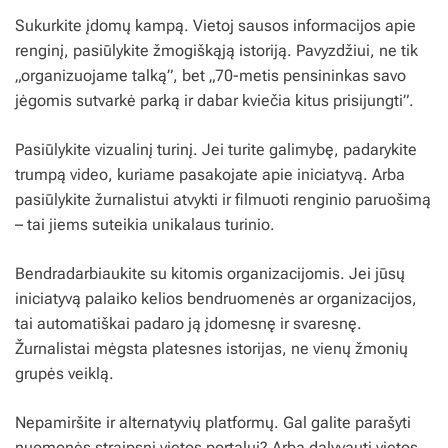
Sukurkite įdomų kampą. Vietoj sausos informacijos apie
renginį, pasiūlykite žmogiškąją istoriją. Pavyzdžiui, ne tik
„organizuojame talką”, bet „70-metis pensininkas savo
jėgomis sutvarkė parką ir dabar kviečia kitus prisijungti”.
Pasiūlykite vizualinį turinį. Jei turite galimybę, padarykite
trumpą video, kuriame pasakojate apie iniciatyvą. Arba
pasiūlykite žurnalistui atvykti ir filmuoti renginio paruošimą
– tai jiems suteikia unikalaus turinio.
Bendradarbiaukite su kitomis organizacijomis. Jei jūsų
iniciatyvą palaiko kelios bendruomenės ar organizacijos,
tai automatiškai padaro ją įdomesnę ir svaresnę.
Žurnalistai mėgsta platesnes istorijas, ne vienų žmonių
grupės veiklą.
Nepamiršite ir alternatyvių platformų. Gal galite parašyti
nuomonės straipsnį vietos portalui? Arba dalyvauti vietos