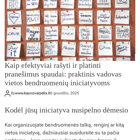
Kaip efektyviai rašyti ir platinti
pranešimus spaudai: praktinis vadovas
vietos bendruomenių iniciatyvoms
By
www.kaunovarpelis.lt
6 gruodžio, 2025
Kodėl jūsų iniciatyva nusipelno dėmesio
Kai organizuojate bendruomenės talką, renginį ar kitą
vietos iniciatyvą, dažniausiai susidursite su ta pačia