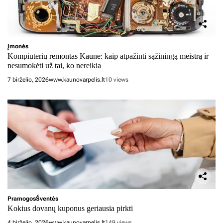
Įmonės
Kompiuterių remontas Kaune: kaip atpažinti sąžiningą meistrą ir
nesumokėti už tai, ko nereikia
7 birželio, 2026
www.kaunovarpelis.lt
10 views
Pramogos
Šventės
Kokius dovanų kuponus geriausia pirkti
4 birželio, 2026
www.kaunovarpelis.lt
149 views