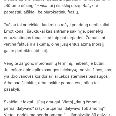
„Būtume dėkingi” – visa tai į šiukšlių dėžę. Rašykite
paprastai, aiškiai, be biurokratinių frazių.
Tačiau tai nereiškia, kad reikia rašyti per daug neoficialiai.
Emotikonai, šauktukai kas antrame sakinyje, pernelyg
entuziastingas tonas – tai taip pat nepadės. Žurnalistai
vertina faktus ir aiškumą, o ne jūsų entuziazmą (nors jį
galite perteikti subtiliai).
Vengite žargono ir profesinių terminų, nebent jie būtini.
Jei rašote apie aplinkosaugos iniciatyvą, ne visi žinos, kas
yra „bioįvairovės koridoriai” ar „ekosisteminės paslaugos”.
Arba paaiškinkite, arba raskite paprastesnį būdą tai
pasakyti.
Skaičiai ir faktai – jūsų draugai. Vietoj „daug žmonių
pernai dalyvavo” rašykite „pernai dalyvavo 150 žmonių”.
Vietoj „padėsime bendruomenei” – „išmokysite 30 dalyvių