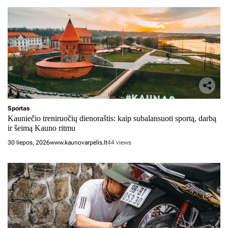
Sportas
Kauniečio treniruočių dienoraštis: kaip subalansuoti sportą, darbą
ir šeimą Kauno ritmu
30 liepos, 2026
www.kaunovarpelis.lt
44 views