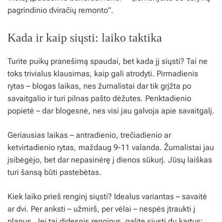
pagrindinio dviračių remonto”.
Kada ir kaip siųsti: laiko taktika
Turite puikų pranešimą spaudai, bet kada jį siųsti? Tai ne
toks trivialus klausimas, kaip gali atrodyti. Pirmadienis
rytas – blogas laikas, nes žurnalistai dar tik grįžta po
savaitgalio ir turi pilnas pašto dėžutes. Penktadienio
popietė – dar blogesnė, nes visi jau galvoja apie savaitgalį.
Geriausias laikas – antradienio, trečiadienio ar
ketvirtadienio rytas, maždaug 9-11 valanda. Žurnalistai jau
įsibėgėjo, bet dar nepasinėrę į dienos sūkurį. Jūsų laiškas
turi šansą būti pastebėtas.
Kiek laiko prieš renginį siųsti? Idealus variantas – savaitė
ar dvi. Per anksti – užmirš, per vėlai – nespės įtraukti į
planus. Jei tai didesnis renginys, galite siųsti du kartus: